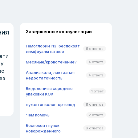
ния
Завершенные консультации
Гемоглобин 113, беспокоят
11 ответов
лимфоузлы на шее
вати
Месяные/кровотечение?
4 ответа
 у
во
Анализ кала, лактазная
4 ответа
ез
недостаточность
Выделения в середине
1 ответ
упаковки КОК
нужен онколог-ортопед
11 ответов
Чем помочь
2 ответа
Беспокоит пупок
8 ответов
новорожденного