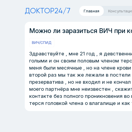
ДОКТОР24/7
Главная
Консультаци
Можно ли заразиться ВИЧ при к
ВИЧ/СПИД
Здравствуйте , мне 21 год , я девствен
голыми и он своим половым членом терся
меня были месячные , но на члене крови 
второй раз мы так же лежали в постели 
презерватива , но не входил и не кончал
моего партнёра мне неизвестен , скажи
контакте без полного проникновения во 
терся головкой члена о влагалище и как