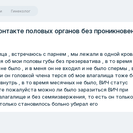
и
Гинеколог
онтакте половых органов без проникнове
ница , встречаюсь с парнем , мы лежали в одной кро
 об мои половы губы без презерватива , в то время
не было , и в меня он не входил и не было спермы , 
и он головкой члена терся об мое влагалища тоже б
 внутрь , в то время месячных не было, ВИЧ статус
те пожалуйста можно ли было заразиться ВИЧ при
влагалище и без семяизвержения, то есть он только
 только становилось больно убирал его