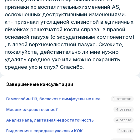
признаки хр воспалительныхизменений AS,
осложненных деструктивными изменениями.
кт- признаки утолщеной слизистой в единичных
яйчейках решетчатой кости справа, в правой
основной пазухе (с эксудативным компонентом)
, в левой верхнечелюстной пазухе. Скажите,
пожалуйста, действительно ли мне нужно
удалять среднее ухо или можно сохранить
среднее ухо и слух? Спасибо.
Завершенные консультации
Гемоглобин 113, беспокоят лимфоузлы на шее
11 ответов
Месяные/кровотечение?
4 ответа
Анализ кала, лактазная недостаточность
4 ответа
Выделения в середине упаковки КОК
1 ответ