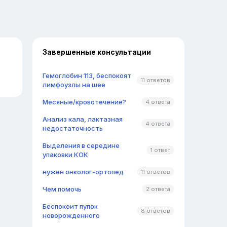
Завершенные консультации
Гемоглобин 113, беспокоят
11 ответов
лимфоузлы на шее
Месяные/кровотечение?
4 ответа
Анализ кала, лактазная
4 ответа
недостаточность
Выделения в середине
1 ответ
упаковки КОК
нужен онколог-ортопед
11 ответов
Чем помочь
2 ответа
Беспокоит пупок
8 ответов
новорожденного