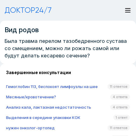
ДОКТОР24/7
Вид родов
Была травма перелом тазобедренного сустава
со смещением, можно ли рожать самой или
будут делать кесарево сечение?
Завершенные консультации
Гемоглобин 113, беспокоят лимфоузлы на шее
11 ответов
Месяные/кровотечение?
4 ответа
Анализ кала, лактазная недостаточность
4 ответа
Выделения в середине упаковки КОК
1 ответ
нужен онколог-ортопед
11 ответов