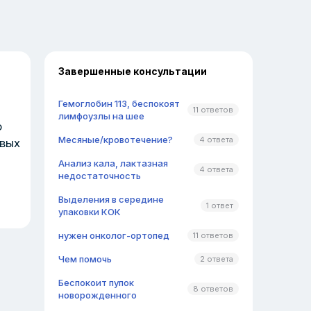
Завершенные консультации
Гемоглобин 113, беспокоят
11 ответов
лимфоузлы на шее
о
Месяные/кровотечение?
4 ответа
овых
Анализ кала, лактазная
4 ответа
недостаточность
Выделения в середине
1 ответ
упаковки КОК
нужен онколог-ортопед
11 ответов
Чем помочь
2 ответа
Беспокоит пупок
8 ответов
новорожденного