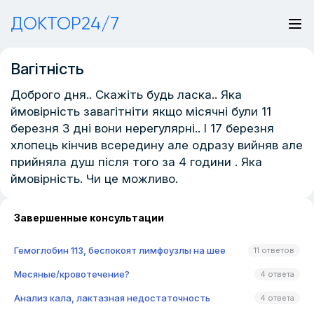
ДОКТОР24/7
Вагітність
Доброго дня.. Скажіть будь ласка.. Яка
ймовірність завагітніти якщо місячні були 11
березня 3 дні вони нерегулярні.. І 17 березня
хлопець кінчив всередину але одразу вийняв але
прийняла душ після того за 4 години . Яка
ймовірність. Чи це можливо.
Завершенные консультации
Гемоглобин 113, беспокоят лимфоузлы на шее
11 ответов
Месяные/кровотечение?
4 ответа
Анализ кала, лактазная недостаточность
4 ответа