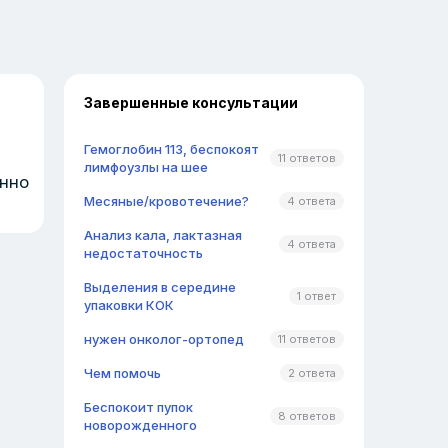
Завершенные консультации
Гемоглобин 113, беспокоят
11 ответов
лимфоузлы на шее
енно
Месяные/кровотечение?
4 ответа
Анализ кала, лактазная
4 ответа
недостаточность
Выделения в середине
1 ответ
упаковки КОК
нужен онколог-ортопед
11 ответов
Чем помочь
2 ответа
Беспокоит пупок
8 ответов
новорожденного