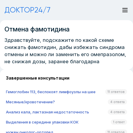
ДОКТОР24/7
Отмена фамотидина
Здравствуйте, подскажите по какой схеме
снижать фамотидин, дабы избежать синдрома
отмены и можно ли заменить его омепразолом,
не снижая дозы, заранее благодарна
Завершенные консультации
Гемоглобин 113, беспокоят лимфоузлы на шее
11 ответов
Месяные/кровотечение?
4 ответа
Анализ кала, лактазная недостаточность
4 ответа
Выделения в середине упаковки КОК
1 ответ
нужен онколог-ортопед
11 ответов