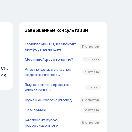
Завершенные консультации
Гемоглобин 113, беспокоят
11 ответов
лимфоузлы на шее
Месяные/кровотечение?
4 ответа
тся.
Анализ кала, лактазная
4 ответа
них
недостаточность
Выделения в середине
1 ответ
упаковки КОК
нужен онколог-ортопед
11 ответов
Чем помочь
2 ответа
Беспокоит пупок
8 ответов
новорожденного