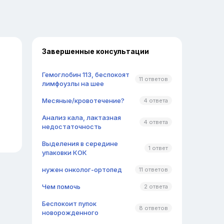
Завершенные консультации
Гемоглобин 113, беспокоят
11 ответов
лимфоузлы на шее
Месяные/кровотечение?
4 ответа
Анализ кала, лактазная
4 ответа
недостаточность
Выделения в середине
1 ответ
упаковки КОК
нужен онколог-ортопед
11 ответов
Чем помочь
2 ответа
Беспокоит пупок
8 ответов
новорожденного