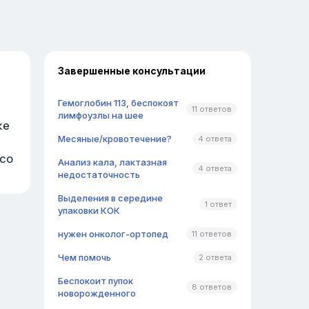
Завершенные консультации
Гемоглобин 113, беспокоят
11 ответов
лимфоузлы на шее
же
Месяные/кровотечение?
4 ответа
 со
Анализ кала, лактазная
4 ответа
недостаточность
Выделения в середине
1 ответ
упаковки КОК
нужен онколог-ортопед
11 ответов
Чем помочь
2 ответа
Беспокоит пупок
8 ответов
новорожденного