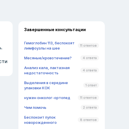
Завершенные консультации
Гемоглобин 113, беспокоят
11 ответов
.
лимфоузлы на шее
Месяные/кровотечение?
4 ответа
сти
Анализ кала, лактазная
4 ответа
недостаточность
Выделения в середине
1 ответ
упаковки КОК
нужен онколог-ортопед
11 ответов
Чем помочь
2 ответа
Беспокоит пупок
8 ответов
новорожденного